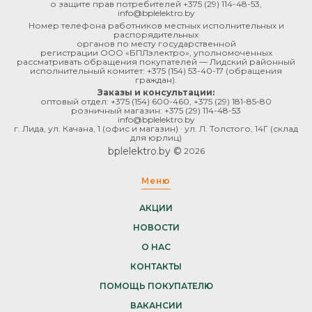
о защите прав потребителей
+375 (29) 114-48-53
,
info@bplelektro.by
Номер телефона работников местных исполнительных и
распорядительных
органов по месту государственной
регистрации ООО «БПЛэлектро», уполномоченных
рассматривать обращения покупателей — Лидский районный
исполнительный комитет:
+375 (154) 53-40-17
(обращения
граждан).
Заказы и консультации:
оптовый отдел:
+375 (154) 600-460
,
+375 (29) 181-85-80
розничный магазин:
+375 (29) 114-48-53
info@bplelektro.by
г. Лида, ул. Качана, 1 (офис и магазин) · ул. Л. Толстого, 14Г (склад
для юрлиц)
bplelektro.by ©
2026
Меню
АКЦИИ
НОВОСТИ
О НАС
КОНТАКТЫ
ПОМОЩЬ ПОКУПАТЕЛЮ
ВАКАНСИИ