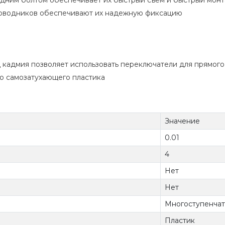
одним болтом обеспечивает их быстрый съем и быстрый мон
оводников обеспечивают их надежную фиксацию
 кадмия позволяет использовать переключатели для прямог
о самозатухающего пластика
Значение
0.01
4
Нет
Нет
Многоступенчат
Пластик