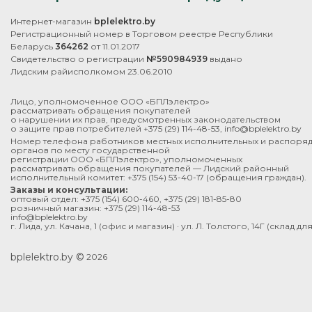
Интернет-магазин
bplelektro.by
Регистрационный номер в Торговом реестре Республики
Беларусь
364262
от 11.01.2017
Свидетельство о регистрации
№590984939
выдано
Лидским райисполкомом 23.06.2010
Лицо, уполномоченное ООО «БПЛэлектро»
рассматривать обращения покупателей
о нарушении их прав, предусмотренных законодательством
о защите прав потребителей
+375 (29) 114-48-53
,
info@bplelektro.by
Номер телефона работников местных исполнительных и распоря
органов по месту государственной
регистрации ООО «БПЛэлектро», уполномоченных
рассматривать обращения покупателей — Лидский районный
исполнительный комитет:
+375 (154) 53-40-17
(обращения граждан).
Заказы и консультации:
оптовый отдел:
+375 (154) 600-460
,
+375 (29) 181-85-80
розничный магазин:
+375 (29) 114-48-53
info@bplelektro.by
г. Лида, ул. Качана, 1 (офис и магазин) · ул. Л. Толстого, 14Г (склад д
bplelektro.by ©
2026