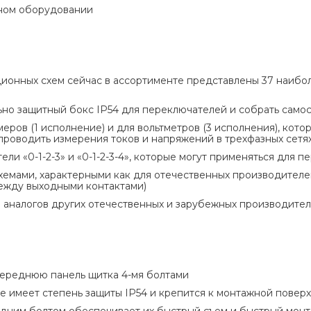
ьном оборудовании
ионных схем сейчас в ассортименте представлены 37 наибо
но защитный бокс IP54 для переключателей и собрать самос
ров (1 исполнение) и для вольтметров (3 исполнения), кот
проводить измерения токов и напряжений в трехфазных сетя
и «0-1-2-3» и «0-1-2-3-4», которые могут применяться для 
емами, характерными как для отечественных производителей
ежду выходными контактами)
е аналогов других отечественных и зарубежных производите
переднюю панель щитка 4-мя болтами
 имеет степень защиты IP54 и крепится к монтажной поверх