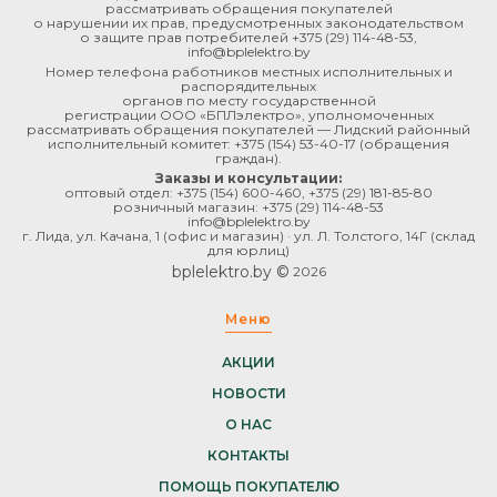
рассматривать обращения покупателей
о нарушении их прав, предусмотренных законодательством
о защите прав потребителей
+375 (29) 114-48-53
,
info@bplelektro.by
Номер телефона работников местных исполнительных и
распорядительных
органов по месту государственной
регистрации ООО «БПЛэлектро», уполномоченных
рассматривать обращения покупателей — Лидский районный
исполнительный комитет:
+375 (154) 53-40-17
(обращения
граждан).
Заказы и консультации:
оптовый отдел:
+375 (154) 600-460
,
+375 (29) 181-85-80
розничный магазин:
+375 (29) 114-48-53
info@bplelektro.by
г. Лида, ул. Качана, 1 (офис и магазин) · ул. Л. Толстого, 14Г (склад
для юрлиц)
bplelektro.by ©
2026
Меню
АКЦИИ
НОВОСТИ
О НАС
КОНТАКТЫ
ПОМОЩЬ ПОКУПАТЕЛЮ