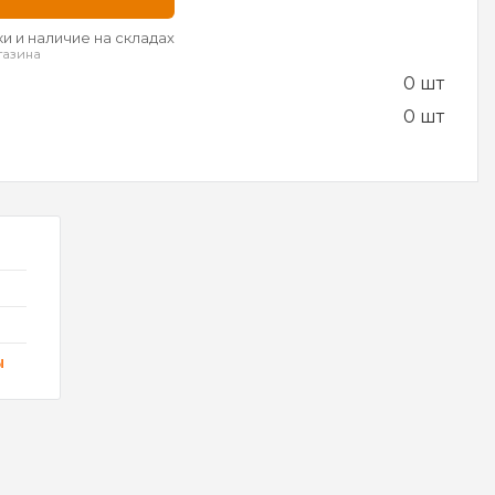
и и наличие на складах
газина
0 шт
0 шт
ы