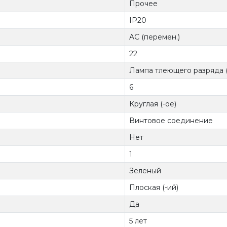
Прочее
IP20
AC (перемен.)
22
Лампа тлеющего разряда 
6
Круглая (-ое)
Винтовое соединение
Нет
1
Зеленый
Плоская (-ий)
Да
5 лет