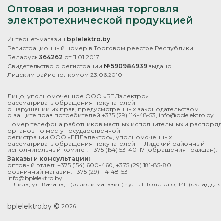
Оптовая и розничная торговля
электротехнической продукцией
Интернет-магазин
bplelektro.by
Регистрационный номер в Торговом реестре Республики
Беларусь
364262
от 11.01.2017
Свидетельство о регистрации
№590984939
выдано
Лидским райисполкомом 23.06.2010
Лицо, уполномоченное ООО «БПЛэлектро»
рассматривать обращения покупателей
о нарушении их прав, предусмотренных законодательством
о защите прав потребителей
+375 (29) 114-48-53
,
info@bplelektro.by
Номер телефона работников местных исполнительных и распоря
органов по месту государственной
регистрации ООО «БПЛэлектро», уполномоченных
рассматривать обращения покупателей — Лидский районный
исполнительный комитет:
+375 (154) 53-40-17
(обращения граждан).
Заказы и консультации:
оптовый отдел:
+375 (154) 600-460
,
+375 (29) 181-85-80
розничный магазин:
+375 (29) 114-48-53
info@bplelektro.by
г. Лида, ул. Качана, 1 (офис и магазин) · ул. Л. Толстого, 14Г (склад д
bplelektro.by ©
2026