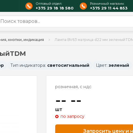
Оптовый отдел:
Розничный магазин:
+375 29 18 18 580
+375 29 11 44 853
ния, кнопки, индикация
Лампа BV63 матрица d22 мм зеленыйTD
еныйTDM
ор
Тип индикатора:
светосигнальный
Цвет:
зеленый
розничная, с ндс
-- --
шт
по запросу
Запросить цену и 