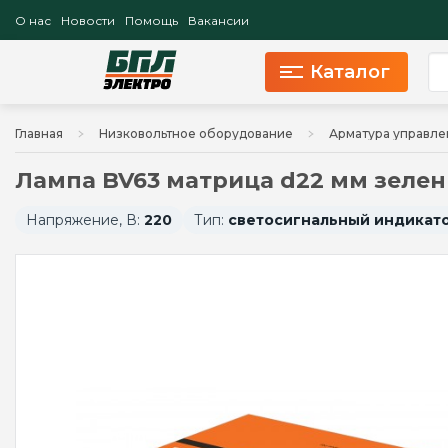
О нас
Новости
Помощь
Вакансии
Каталог
Главная
Низковольтное оборудование
Арматура управле
Лампа BV63 матрица d22 мм зел
Напряжение, В:
220
Тип:
светосигнальный индикат