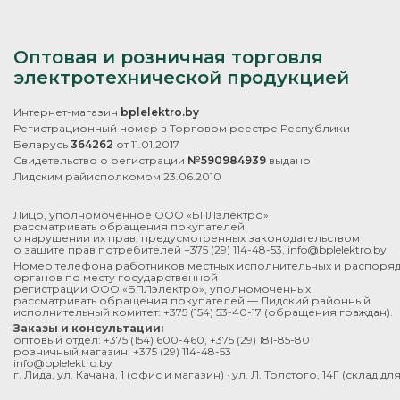
Оптовая и розничная торговля
электротехнической продукцией
Интернет-магазин
bplelektro.by
Регистрационный номер в Торговом реестре Республики
Беларусь
364262
от 11.01.2017
Свидетельство о регистрации
№590984939
выдано
Лидским райисполкомом 23.06.2010
Лицо, уполномоченное ООО «БПЛэлектро»
рассматривать обращения покупателей
о нарушении их прав, предусмотренных законодательством
о защите прав потребителей
+375 (29) 114-48-53
,
info@bplelektro.by
Номер телефона работников местных исполнительных и распоря
органов по месту государственной
регистрации ООО «БПЛэлектро», уполномоченных
рассматривать обращения покупателей — Лидский районный
исполнительный комитет:
+375 (154) 53-40-17
(обращения граждан).
Заказы и консультации:
оптовый отдел:
+375 (154) 600-460
,
+375 (29) 181-85-80
розничный магазин:
+375 (29) 114-48-53
info@bplelektro.by
г. Лида, ул. Качана, 1 (офис и магазин) · ул. Л. Толстого, 14Г (склад д