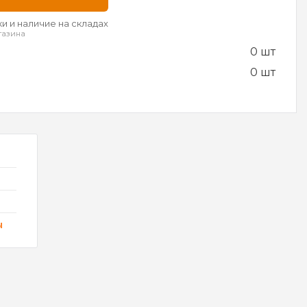
и и наличие на складах
газина
0 шт
0 шт
ы