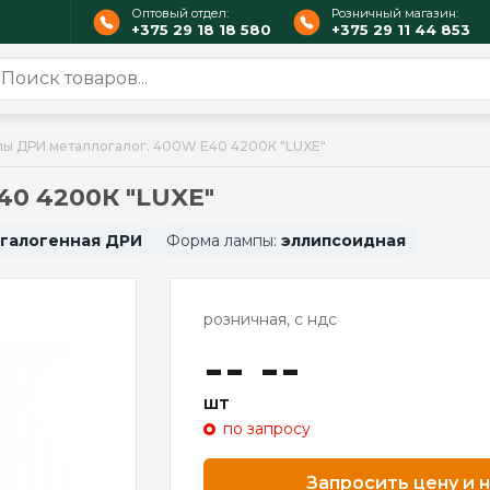
Оптовый отдел:
Розничный магазин:
+375 29 18 18 580
+375 29 11 44 853
ы ДРИ металлогалог. 400W E40 4200К "LUXE"
40 4200К "LUXE"
галогенная ДРИ
Форма лампы:
эллипсоидная
розничная, с ндс
-- --
шт
по запросу
Запросить цену и 