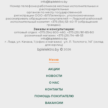
info@bplelektro.by
Номер телефона работников местных исполнительных и
распорядительных
органов по месту государственной
регистрации ООО «БПЛэлектро», уполномоченных
рассматривать обращения покупателей — Лидский районный
исполнительный комитет:
+375 (154) 53-40-17
(обращения
граждан).
Заказы и консультации:
оптовый отдел:
+375 (154) 600-460
,
+375 (29) 181-85-80
розничный магазин:
+375 (29) 114-48-53
info@bplelektro.by
г. Лида, ул. Качана, 1 (офис и магазин) · ул. Л. Толстого, 14Г (склад
для юрлиц)
bplelektro.by ©
2026
Меню
АКЦИИ
НОВОСТИ
О НАС
КОНТАКТЫ
ПОМОЩЬ ПОКУПАТЕЛЮ
ВАКАНСИИ