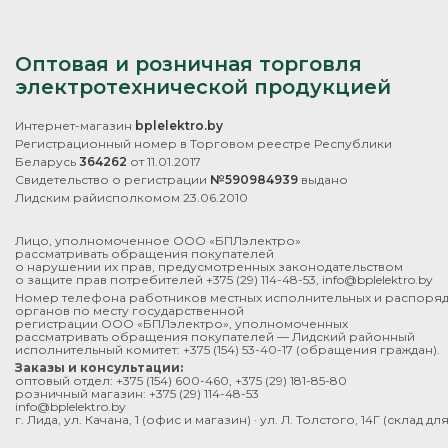
Оптовая и розничная торговля
электротехнической продукцией
Интернет-магазин
bplelektro.by
Регистрационный номер в Торговом реестре Республики
Беларусь
364262
от 11.01.2017
Свидетельство о регистрации
№590984939
выдано
Лидским райисполкомом 23.06.2010
Лицо, уполномоченное ООО «БПЛэлектро»
рассматривать обращения покупателей
о нарушении их прав, предусмотренных законодательством
о защите прав потребителей
+375 (29) 114-48-53
,
info@bplelektro.by
Номер телефона работников местных исполнительных и распоря
органов по месту государственной
регистрации ООО «БПЛэлектро», уполномоченных
рассматривать обращения покупателей — Лидский районный
исполнительный комитет:
+375 (154) 53-40-17
(обращения граждан).
Заказы и консультации:
оптовый отдел:
+375 (154) 600-460
,
+375 (29) 181-85-80
розничный магазин:
+375 (29) 114-48-53
info@bplelektro.by
г. Лида, ул. Качана, 1 (офис и магазин) · ул. Л. Толстого, 14Г (склад д