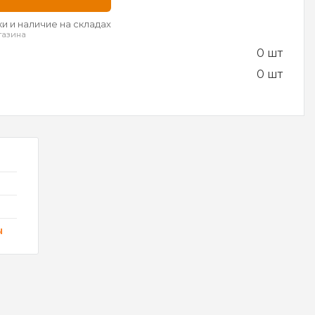
и и наличие на складах
газина
0 шт
0 шт
ы