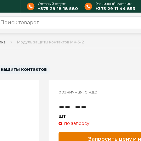
Оптовый отдел:
Розничный магазин:
+375 29 18 18 580
+375 29 11 44 853
ика
Модуль защиты контактов MK-5-2
 защиты контактов
розничная, с ндс
-- --
шт
по запросу
Запросить цену и 