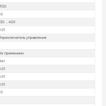
IP20
40
30 ... 400
0.01
Переключатель управления
Не применимо
Нет
0.01
0.01
0.01
70