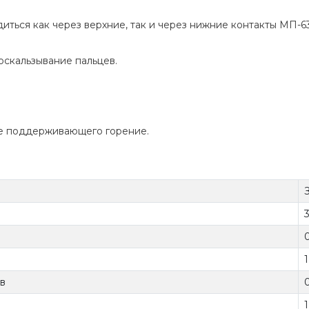
ться как через верхние, так и через нижние контакты МП-6
оскальзывание пальцев.
не поддерживающего горение.
1
ов
1