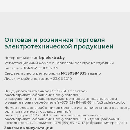
Оптовая и розничная торговля
электротехнической продукцией
Интернет-магазин
bplelektro.by
Регистрационный номер в Торговом реестре Республики
Беларусь
364262
от 11.01.2017
Свидетельство о регистрации
№590984939
выдано
Лидским райисполкомом 23.06.2010
Лицо, уполномоченное ООО «БПЛэлектро»
рассматривать обращения покупателей
о нарушении их прав, предусмотренных законодательством
о защите прав потребителей
+375 (29) 114-48-53
,
info@bplelektro.by
Номер телефона работников местных исполнительных и распоря
органов по месту государственной
регистрации ООО «БПЛэлектро», уполномоченных
рассматривать обращения покупателей — Лидский районный
исполнительный комитет:
+375 (154) 53-40-17
(обращения граждан).
Заказы и консультации: