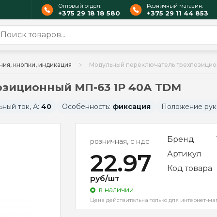
Оптовый отдел:
Розничный магазин:
+375 29 18 18 580
+375 29 11 44 853
ния, кнопки, индикация
Модульный переключатель трехпозицио
зиционный МП-63 1P 40А TDM
ный ток, А:
40
Особенность:
фиксация
Положение рук
Бренд
розничная, с ндс
22.97
Артикул
Код товара
руб/шт
в наличии
Цена действительна только для интернет-ма