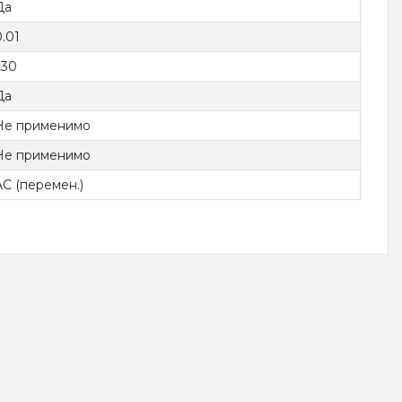
Да
0.01
230
Да
Не применимо
Не применимо
AC (перемен.)