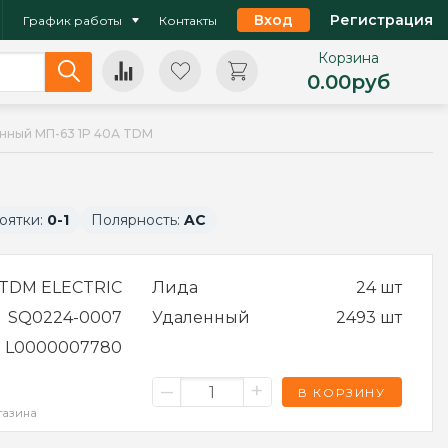
Вход
Регистрация
График работы
Контакты
Корзина
0.00
руб
нный МП-63 1P 40А TDM
оятки:
0-1
Полярность:
AC
TDM ELECTRIC
Лида
24 шт
SQ0224-0007
Удаленный
2493 шт
L0000007780
–
+
В КОРЗИНУ
газина