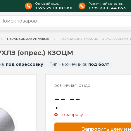
Оптовый отдел:
Розничный магазин:
+375 29 18 18 580
+375 29 11 44 853
Наконечники силовые
Наконечник алюмин. ТА 25-8-7мм УХЛ
УХЛЗ (опрес.) КЗОЦМ
жа:
под опрессовку
Тип наконечника:
под болт
розничная, с ндс
-- --
шт
по запросу
Запросить цену и 