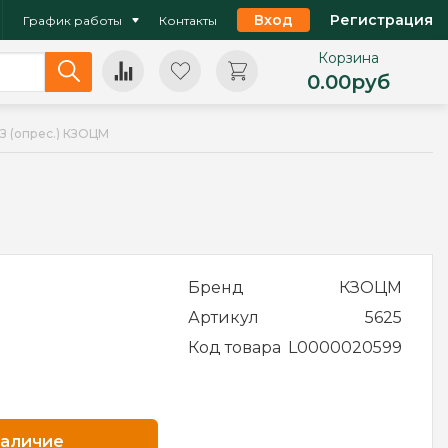
Вход
Регистрация
График работы
Контакты
Корзина
0.00
руб
З (опрес.) КЗОЦМ
Бренд
КЗОЦМ
Артикул
5625
Код товара
L0000020599
наличие