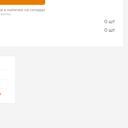
и и наличие на складах
газина
0 шт
0 шт
ы