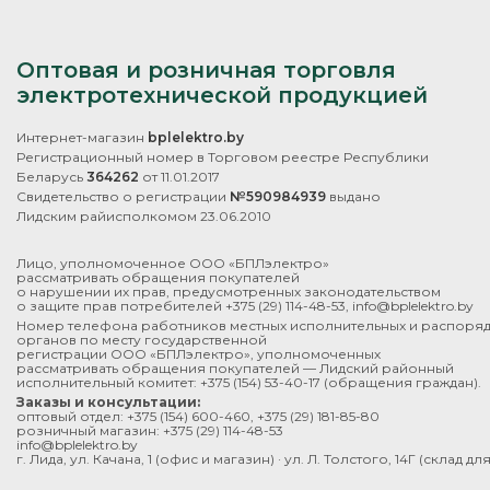
Оптовая и розничная торговля
электротехнической продукцией
Интернет-магазин
bplelektro.by
Регистрационный номер в Торговом реестре Республики
Беларусь
364262
от 11.01.2017
Свидетельство о регистрации
№590984939
выдано
Лидским райисполкомом 23.06.2010
Лицо, уполномоченное ООО «БПЛэлектро»
рассматривать обращения покупателей
о нарушении их прав, предусмотренных законодательством
о защите прав потребителей
+375 (29) 114-48-53
,
info@bplelektro.by
Номер телефона работников местных исполнительных и распоря
органов по месту государственной
регистрации ООО «БПЛэлектро», уполномоченных
рассматривать обращения покупателей — Лидский районный
исполнительный комитет:
+375 (154) 53-40-17
(обращения граждан).
Заказы и консультации:
оптовый отдел:
+375 (154) 600-460
,
+375 (29) 181-85-80
розничный магазин:
+375 (29) 114-48-53
info@bplelektro.by
г. Лида, ул. Качана, 1 (офис и магазин) · ул. Л. Толстого, 14Г (склад д