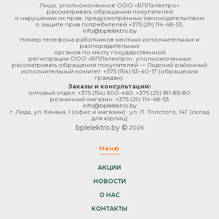
Лицо, уполномоченное ООО «БПЛэлектро»
рассматривать обращения покупателей
о нарушении их прав, предусмотренных законодательством
о защите прав потребителей
+375 (29) 114-48-53
,
info@bplelektro.by
Номер телефона работников местных исполнительных и
распорядительных
органов по месту государственной
регистрации ООО «БПЛэлектро», уполномоченных
рассматривать обращения покупателей — Лидский районный
исполнительный комитет:
+375 (154) 53-40-17
(обращения
граждан).
Заказы и консультации:
оптовый отдел:
+375 (154) 600-460
,
+375 (29) 181-85-80
розничный магазин:
+375 (29) 114-48-53
info@bplelektro.by
г. Лида, ул. Качана, 1 (офис и магазин) · ул. Л. Толстого, 14Г (склад
для юрлиц)
bplelektro.by ©
2026
Меню
АКЦИИ
НОВОСТИ
О НАС
КОНТАКТЫ