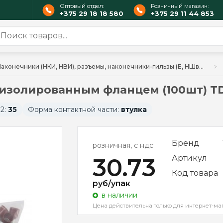
Оптовый отдел:
Розничный магазин:
+375 29 18 18 580
+375 29 11 44 853
Наконечники (НКИ, НВИ), разъемы, наконечники-гильзы (Е, НШвН, НШвИ)
с изолированным фланцем (100шт) 
2:
35
Форма контактной части:
втулка
Бренд
розничная, с ндс
30.73
Артикул
Код товара
руб/упак
в наличии
Цена действительна только для интернет-ма