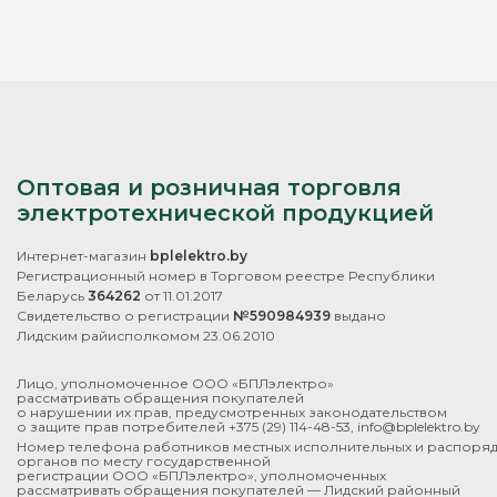
Оптовая и розничная торговля
электротехнической продукцией
Интернет-магазин
bplelektro.by
Регистрационный номер в Торговом реестре Республики
Беларусь
364262
от 11.01.2017
Свидетельство о регистрации
№590984939
выдано
Лидским райисполкомом 23.06.2010
Лицо, уполномоченное ООО «БПЛэлектро»
рассматривать обращения покупателей
о нарушении их прав, предусмотренных законодательством
о защите прав потребителей
+375 (29) 114-48-53
,
info@bplelektro.by
Номер телефона работников местных исполнительных и распоря
органов по месту государственной
регистрации ООО «БПЛэлектро», уполномоченных
рассматривать обращения покупателей — Лидский районный