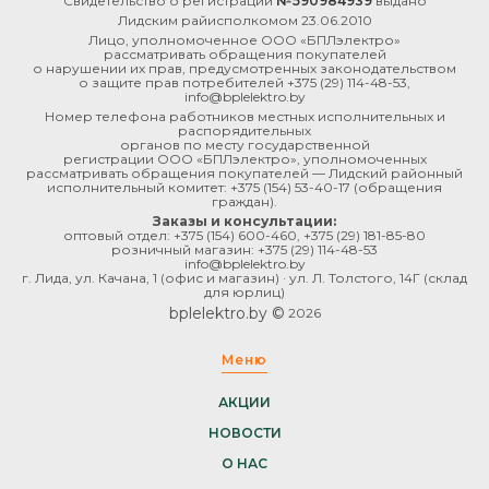
Свидетельство о регистрации
№590984939
выдано
Лидским райисполкомом 23.06.2010
Лицо, уполномоченное ООО «БПЛэлектро»
рассматривать обращения покупателей
о нарушении их прав, предусмотренных законодательством
о защите прав потребителей
+375 (29) 114-48-53
,
info@bplelektro.by
Номер телефона работников местных исполнительных и
распорядительных
органов по месту государственной
регистрации ООО «БПЛэлектро», уполномоченных
рассматривать обращения покупателей — Лидский районный
исполнительный комитет:
+375 (154) 53-40-17
(обращения
граждан).
Заказы и консультации:
оптовый отдел:
+375 (154) 600-460
,
+375 (29) 181-85-80
розничный магазин:
+375 (29) 114-48-53
info@bplelektro.by
г. Лида, ул. Качана, 1 (офис и магазин) · ул. Л. Толстого, 14Г (склад
для юрлиц)
bplelektro.by ©
2026
Меню
АКЦИИ
НОВОСТИ
О НАС