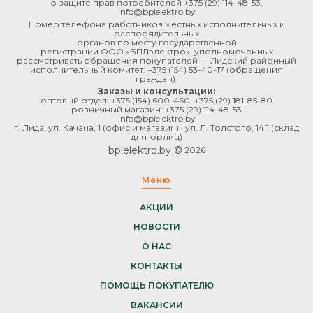
о защите прав потребителей
+375 (29) 114-48-53
,
info@bplelektro.by
Номер телефона работников местных исполнительных и
распорядительных
органов по месту государственной
регистрации ООО «БПЛэлектро», уполномоченных
рассматривать обращения покупателей — Лидский районный
исполнительный комитет:
+375 (154) 53-40-17
(обращения
граждан).
Заказы и консультации:
оптовый отдел:
+375 (154) 600-460
,
+375 (29) 181-85-80
розничный магазин:
+375 (29) 114-48-53
info@bplelektro.by
г. Лида, ул. Качана, 1 (офис и магазин) · ул. Л. Толстого, 14Г (склад
для юрлиц)
bplelektro.by ©
2026
Меню
АКЦИИ
НОВОСТИ
О НАС
КОНТАКТЫ
ПОМОЩЬ ПОКУПАТЕЛЮ
ВАКАНСИИ