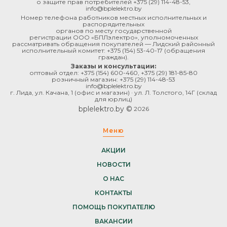
о защите прав потребителей
+375 (29) 114-48-53
,
info@bplelektro.by
Номер телефона работников местных исполнительных и
распорядительных
органов по месту государственной
регистрации ООО «БПЛэлектро», уполномоченных
рассматривать обращения покупателей — Лидский районный
исполнительный комитет:
+375 (154) 53-40-17
(обращения
граждан).
Заказы и консультации:
оптовый отдел:
+375 (154) 600-460
,
+375 (29) 181-85-80
розничный магазин:
+375 (29) 114-48-53
info@bplelektro.by
г. Лида, ул. Качана, 1 (офис и магазин) · ул. Л. Толстого, 14Г (склад
для юрлиц)
bplelektro.by ©
2026
Меню
АКЦИИ
НОВОСТИ
О НАС
КОНТАКТЫ
ПОМОЩЬ ПОКУПАТЕЛЮ
ВАКАНСИИ