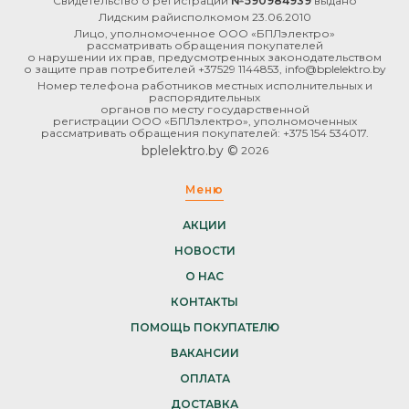
Свидетельство о регистрации
№590984939
выдано
Лидским райисполкомом 23.06.2010
Лицо, уполномоченное ООО «БПЛэлектро»
рассматривать обращения покупателей
о нарушении их прав, предусмотренных законодательством
о защите прав потребителей +37529 1144853, info@bplelektro.by
Номер телефона работников местных исполнительных и
распорядительных
органов по месту государственной
регистрации ООО «БПЛэлектро», уполномоченных
рассматривать обращения покупателей: +375 154 534017.
bplelektro.by ©
2026
Меню
АКЦИИ
НОВОСТИ
О НАС
КОНТАКТЫ
ПОМОЩЬ ПОКУПАТЕЛЮ
ВАКАНСИИ
ОПЛАТА
ДОСТАВКА