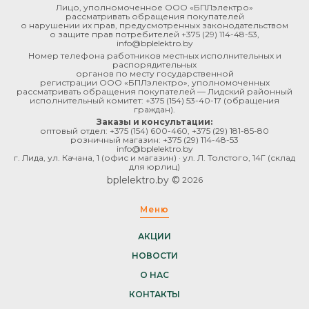
Лицо, уполномоченное ООО «БПЛэлектро»
рассматривать обращения покупателей
о нарушении их прав, предусмотренных законодательством
о защите прав потребителей
+375 (29) 114-48-53
,
info@bplelektro.by
Номер телефона работников местных исполнительных и
распорядительных
органов по месту государственной
регистрации ООО «БПЛэлектро», уполномоченных
рассматривать обращения покупателей — Лидский районный
исполнительный комитет:
+375 (154) 53-40-17
(обращения
граждан).
Заказы и консультации:
оптовый отдел:
+375 (154) 600-460
,
+375 (29) 181-85-80
розничный магазин:
+375 (29) 114-48-53
info@bplelektro.by
г. Лида, ул. Качана, 1 (офис и магазин) · ул. Л. Толстого, 14Г (склад
для юрлиц)
bplelektro.by ©
2026
Меню
АКЦИИ
НОВОСТИ
О НАС
КОНТАКТЫ