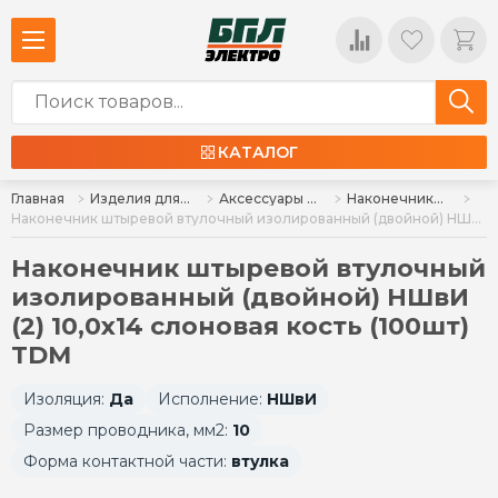
КАТАЛОГ
Главная
Изделия для монтажа
Аксессуары для монтажа
Наконечники (НКИ, НВИ), разъемы, наконечники-гильзы (Е, НШвН, НШвИ)
Наконечник штыревой втулочный изолированный (двойной) НШвИ (2) 10,0х14 слоновая кость (100шт) TDM
Наконечник штыревой втулочный
изолированный (двойной) НШвИ
(2) 10,0х14 слоновая кость (100шт)
TDM
Изоляция:
Да
Исполнение:
НШвИ
Размер проводника, мм2:
10
Форма контактной части:
втулка