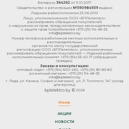
Беларусь
364262
от 11.01.2017
Свидетельство о регистрации
№590984939
выдано
Лидским райисполкомом 23.06.2010
Лицо, уполномоченное ООО «БПЛэлектро»
рассматривать обращения покупателей
о нарушении их прав, предусмотренных законодательством
о защите прав потребителей
+375 (29) 114-48-53
,
info@bplelektro.by
Номер телефона работников местных исполнительных и
распорядительных
органов по месту государственной
регистрации ООО «БПЛэлектро», уполномоченных
рассматривать обращения покупателей — Лидский районный
исполнительный комитет:
+375 (154) 53-40-17
(обращения
граждан).
Заказы и консультации:
оптовый отдел:
+375 (154) 600-460
,
+375 (29) 181-85-80
розничный магазин:
+375 (29) 114-48-53
info@bplelektro.by
г. Лида, ул. Качана, 1 (офис и магазин) · ул. Л. Толстого, 14Г (склад
для юрлиц)
bplelektro.by ©
2026
Меню
АКЦИИ
НОВОСТИ