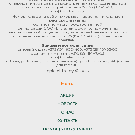
о нарушении их прав, предусмотренных законодательством
о защите прав потребителей
+375 (29) 114-48-53
,
info@bplelektro.by
Номер телефона работников местных исполнительных и
распорядительных
органов по месту государственной
регистрации ООО «БПЛэлектро», уполномоченных
рассматривать обращения покупателей — Лидский районный
исполнительный комитет:
+375 (154) 53-40-17
(обращения
граждан).
Заказы и консультации:
оптовый отдел:
+375 (154) 600-460
,
+375 (29) 181-85-80
розничный магазин:
+375 (29) 114-48-53
info@bplelektro.by
г. Лида, ул. Качана, 1 (офис и магазин) · ул. Л. Толстого, 14Г (склад
для юрлиц)
bplelektro.by ©
2026
Меню
АКЦИИ
НОВОСТИ
О НАС
КОНТАКТЫ
ПОМОЩЬ ПОКУПАТЕЛЮ