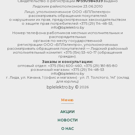
Свидетельство о регистрации
№590984939
выдано
Лидским райисполкомом 23.06.2010
Лицо, уполномоченное ООО «БПЛэлектро»
рассматривать обращения покупателей
о нарушении их прав, предусмотренных законодательством
о защите прав потребителей
+375 (29) 114-48-53
,
info@bplelektro.by
Номер телефона работников местных исполнительных и
распорядительных
органов по месту государственной
регистрации ООО «БПЛэлектро», уполномоченных
рассматривать обращения покупателей — Лидский районный
исполнительный комитет:
+375 (154) 53-40-17
(обращения
граждан).
Заказы и консультации:
оптовый отдел:
+375 (154) 600-460
,
+375 (29) 181-85-80
розничный магазин:
+375 (29) 114-48-53
info@bplelektro.by
г. Лида, ул. Качана, 1 (офис и магазин) · ул. Л. Толстого, 14Г (склад
для юрлиц)
bplelektro.by ©
2026
Меню
АКЦИИ
НОВОСТИ
О НАС