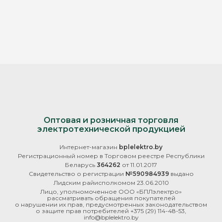
Оптовая и розничная торговля
электротехнической продукцией
Интернет-магазин
bplelektro.by
Регистрационный номер в Торговом реестре Республики
Беларусь
364262
от 11.01.2017
Свидетельство о регистрации
№590984939
выдано
Лидским райисполкомом 23.06.2010
Лицо, уполномоченное ООО «БПЛэлектро»
рассматривать обращения покупателей
о нарушении их прав, предусмотренных законодательством
о защите прав потребителей
+375 (29) 114-48-53
,
info@bplelektro.by