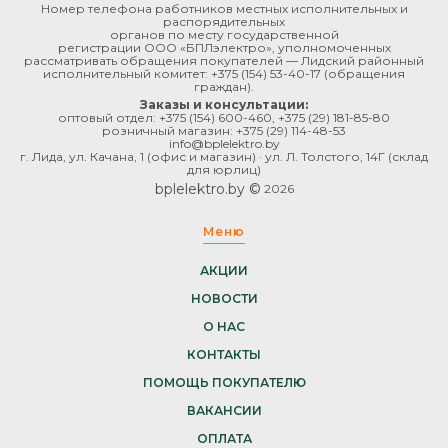
Номер телефона работников местных исполнительных и
распорядительных
органов по месту государственной
регистрации ООО «БПЛэлектро», уполномоченных
рассматривать обращения покупателей — Лидский районный
исполнительный комитет:
+375 (154) 53-40-17
(обращения
граждан).
Заказы и консультации:
оптовый отдел:
+375 (154) 600-460
,
+375 (29) 181-85-80
розничный магазин:
+375 (29) 114-48-53
info@bplelektro.by
г. Лида, ул. Качана, 1 (офис и магазин) · ул. Л. Толстого, 14Г (склад
для юрлиц)
bplelektro.by ©
2026
Меню
АКЦИИ
НОВОСТИ
О НАС
КОНТАКТЫ
ПОМОЩЬ ПОКУПАТЕЛЮ
ВАКАНСИИ
ОПЛАТА