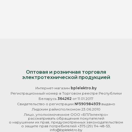
Оптовая и розничная торговля
электротехнической продукцией
Интернет-магазин
bplelektro.by
Регистрационный номер в Торговом реестре Республики
Беларусь
364262
от 11.01.2017
Свидетельство о регистрации
№590984939
выдано
Лидским райисполкомом 23.06.2010
Лицо, уполномоченное ООО «БПЛэлектро»
рассматривать обращения покупателей
о нарушении их прав, предусмотренных законодательством
о защите прав потребителей
+375 (29) 114-48-53
,
info@bplelektro.by