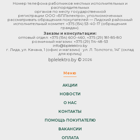
Номер телефона работников местных исполнительных и
распорядительных
органов по месту государственной
регистрации ООО «БПЛэлектро», уполномоченных
рассматривать обращения покупателей — Лидский районный
исполнительный комитет:
+375 (154) 53-40-17
(обращения
граждан).
Заказы и консультации:
оптовый отдел:
+375 (154) 600-460
,
+375 (29) 181-85-80
розничный магазин:
+375 (29) 114-48-53
info@bplelektro.by
г. Лида, ул. Качана, 1 (офис и магазин) · ул. Л. Толстого, 14Г (склад
для юрлиц)
bplelektro.by ©
2026
Меню
АКЦИИ
НОВОСТИ
О НАС
КОНТАКТЫ
ПОМОЩЬ ПОКУПАТЕЛЮ
ВАКАНСИИ
ОПЛАТА