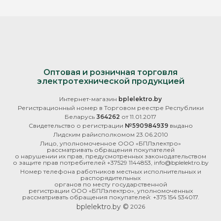
Оптовая и розничная торговля
электротехнической продукцией
Интернет-магазин
bplelektro.by
Регистрационный номер в Торговом реестре Республики
Беларусь
364262
от 11.01.2017
Свидетельство о регистрации
№590984939
выдано
Лидским райисполкомом 23.06.2010
Лицо, уполномоченное ООО «БПЛэлектро»
рассматривать обращения покупателей
о нарушении их прав, предусмотренных законодательством
о защите прав потребителей +37529 1144853, info@bplelektro.by
Номер телефона работников местных исполнительных и
распорядительных
органов по месту государственной
регистрации ООО «БПЛэлектро», уполномоченных
рассматривать обращения покупателей: +375 154 534017.
bplelektro.by ©
2026