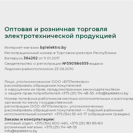
Оптовая и розничная торговля
электротехнической продукцией
Интернет-магазин
bplelektro.by
Регистрационный номер в Торговом реестре Республики
Беларусь
364262
от 11.01.2017
Свидетельство о регистрации
№590984939
выдано
Лидским райисполкомом 23.06.2010
Лицо, уполномоченное ООО «БПЛэлектро»
рассматривать обращения покупателей
о нарушении их прав, предусмотренных законодательством
о защите прав потребителей
+375 (29) 114-48-53
,
info@bplelektro.by
Номер телефона работников местных исполнительных и распоря
органов по месту государственной
регистрации ООО «БПЛэлектро», уполномоченных
рассматривать обращения покупателей — Лидский районный
исполнительный комитет:
+375 (154) 53-40-17
(обращения граждан).
Заказы и консультации:
оптовый отдел:
+375 (154) 600-460
,
+375 (29) 181-85-80
розничный магазин:
+375 (29) 114-48-53
info@bplelektro.by