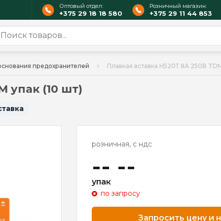
Оптовый отдел:
Розничный магазин:
+375 29 18 18 580
+375 29 11 44 853
основания предохранителей
Плавкая вставка Н520Т 8А 250В TDM 
 упак (10 шт)
ставка
розничная, с ндс
-- --
упак
по запросу
Запросить цену и 