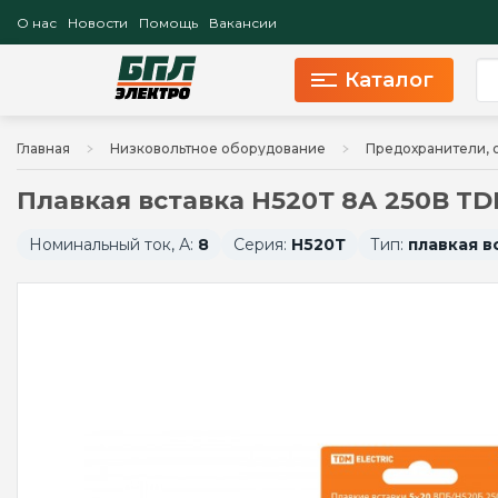
О нас
Новости
Помощь
Вакансии
Каталог
Главная
Низковольтное оборудование
Предохранители, 
Плавкая вставка Н520Т 8А 250В TDM
Номинальный ток, А:
8
Серия:
Н520Т
Тип:
плавкая в