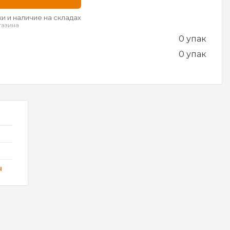
и и наличие на складах
газина
0 упак
0 упак
ы