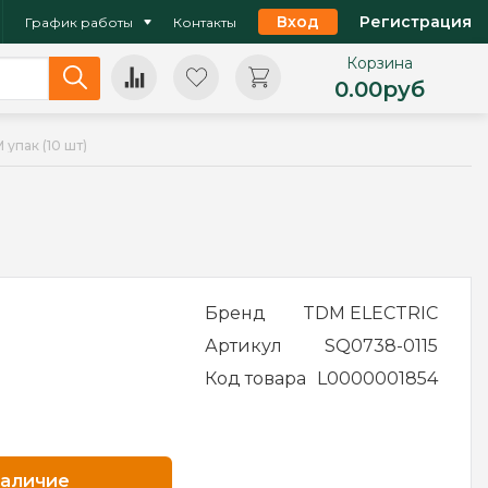
Вход
Регистрация
График работы
Контакты
Корзина
0.00
руб
упак (10 шт)
Бренд
TDM ELECTRIC
Артикул
SQ0738-0115
Код товара
L0000001854
наличие