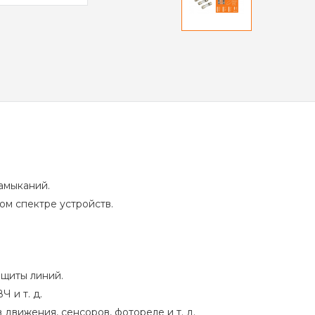
замыканий.
ом спектре устройств.
ащиты линий.
 и т. д.
движения, сенсоров, фотореле и т. д.