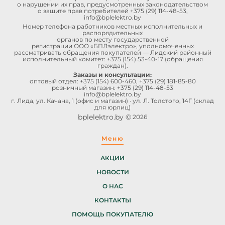
о нарушении их прав, предусмотренных законодательством
о защите прав потребителей
+375 (29) 114-48-53
,
info@bplelektro.by
Номер телефона работников местных исполнительных и
распорядительных
органов по месту государственной
регистрации ООО «БПЛэлектро», уполномоченных
рассматривать обращения покупателей — Лидский районный
исполнительный комитет:
+375 (154) 53-40-17
(обращения
граждан).
Заказы и консультации:
оптовый отдел:
+375 (154) 600-460
,
+375 (29) 181-85-80
розничный магазин:
+375 (29) 114-48-53
info@bplelektro.by
г. Лида, ул. Качана, 1 (офис и магазин) · ул. Л. Толстого, 14Г (склад
для юрлиц)
bplelektro.by ©
2026
Меню
АКЦИИ
НОВОСТИ
О НАС
КОНТАКТЫ
ПОМОЩЬ ПОКУПАТЕЛЮ