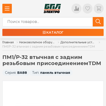
КАТАЛОГ
Главная
Низковольтное оборудование
Дополнительные устройства для автоматических выключателей
ПМ1/Р-32 втычная с задним резьбовым присоединениемTDM
ПМ1/Р-32 втычная с задним
резьбовым присоединениемTDM
Серия:
ВА88
Тип:
панель втычная