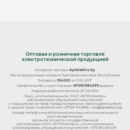
Оптовая и розничная торговля
электротехнической продукцией
Интернет-магазин
bplelektro.by
Регистрационный номер в Торговом реестре Республики
Беларусь
364262
от 11.01.2017
Свидетельство о регистрации
№590984939
выдано
Лидским райисполкомом 23.06.2010
Лицо, уполномоченное ООО «БПЛэлектро»
рассматривать обращения покупателей
о нарушении их прав, предусмотренных законодательством
о защите прав потребителей +37529 1144853, info@bplelektro.by
Номер телефона работников местных исполнительных и
распорядительных
органов по месту государственной
регистрации ООО «БПЛэлектро», уполномоченных
рассматривать обращения покупателей: +375 154 534017.