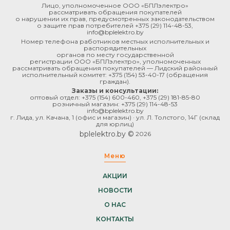
Лицо, уполномоченное ООО «БПЛэлектро»
рассматривать обращения покупателей
о нарушении их прав, предусмотренных законодательством
о защите прав потребителей
+375 (29) 114-48-53
,
info@bplelektro.by
Номер телефона работников местных исполнительных и
распорядительных
органов по месту государственной
регистрации ООО «БПЛэлектро», уполномоченных
рассматривать обращения покупателей — Лидский районный
исполнительный комитет:
+375 (154) 53-40-17
(обращения
граждан).
Заказы и консультации:
оптовый отдел:
+375 (154) 600-460
,
+375 (29) 181-85-80
розничный магазин:
+375 (29) 114-48-53
info@bplelektro.by
г. Лида, ул. Качана, 1 (офис и магазин) · ул. Л. Толстого, 14Г (склад
для юрлиц)
bplelektro.by ©
2026
Меню
АКЦИИ
НОВОСТИ
О НАС
КОНТАКТЫ