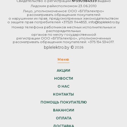
Свидетельство о регистрации
№590984939
выдано
Лидским райисполкомом 23.06.2010
Лицо, уполномоченное ООО «БПЛэлектро»
рассматривать обращения покупателей
о нарушении их прав, предусмотренных законодательством
о защите прав потребителей +37529 1144853, info@bplelektro.by
Номер телефона работников местных исполнительных и
распорядительных
органов по месту государственной
регистрации ООО «БПЛэлектро», уполномоченных
рассматривать обращения покупателей: +375 154 534017.
bplelektro.by ©
2026
Меню
АКЦИИ
НОВОСТИ
О НАС
КОНТАКТЫ
ПОМОЩЬ ПОКУПАТЕЛЮ
ВАКАНСИИ
ОПЛАТА
ДОСТАВКА