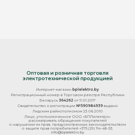
Оптовая и розничная торговля
электротехнической продукцией
Интернет-магазин
bplelektro.by
Регистрационный номер в Торговом реестре Республики
Беларусь
364262
от 11.01.2017
Свидетельство о регистрации
№590984939
выдано
Лидским райисполкомом 23.06.2010
Лицо, уполномоченное ООО «БПЛэлектро»
рассматривать обращения покупателей
о нарушении их прав, предусмотренных законодательством
о защите прав потребителей
+375 (29) 114-48-53
,
info@bplelektro.by