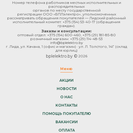
Номер телефона работников местных исполнительных и
распорядительных
органов по месту государственной
регистрации ООО «БПЛэлектро», уполномоченных
рассматривать обращения покупателей — Лидский районный
исполнительный комитет:
+375 (154) 53-40-17
(обращения
граждан).
Заказы и консультации:
оптовый отдел:
+375 (154) 600-460
,
+375 (29) 181-85-80
розничный магазин:
+375 (29) 114-48-53
info@bplelektro.by
г. Лида, ул. Качана, 1 (офис и магазин) · ул. Л. Толстого, 14Г (склад
для юрлиц)
bplelektro.by ©
2026
Меню
АКЦИИ
НОВОСТИ
О НАС
КОНТАКТЫ
ПОМОЩЬ ПОКУПАТЕЛЮ
ВАКАНСИИ
ОПЛАТА