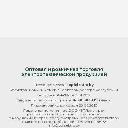
Оптовая и розничная торговля
электротехнической продукцией
Интернет-магазин
bplelektro.by
Регистрационный номер в Торговом реестре Республики
Беларусь
364262
от 11.01.2017
Свидетельство о регистрации
№590984939
выдано
Лидским райисполкомом 23.06.2010
Лицо, уполномоченное ООО «БПЛэлектро»
рассматривать обращения покупателей
о нарушении их прав, предусмотренных законодательством
о защите прав потребителей
+375 (29) 114-48-53
,
info@bplelektro.by