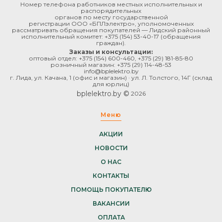
Номер телефона работников местных исполнительных и
распорядительных
органов по месту государственной
регистрации ООО «БПЛэлектро», уполномоченных
рассматривать обращения покупателей — Лидский районный
исполнительный комитет:
+375 (154) 53-40-17
(обращения
граждан).
Заказы и консультации:
оптовый отдел:
+375 (154) 600-460
,
+375 (29) 181-85-80
розничный магазин:
+375 (29) 114-48-53
info@bplelektro.by
г. Лида, ул. Качана, 1 (офис и магазин) · ул. Л. Толстого, 14Г (склад
для юрлиц)
bplelektro.by ©
2026
Меню
АКЦИИ
НОВОСТИ
О НАС
КОНТАКТЫ
ПОМОЩЬ ПОКУПАТЕЛЮ
ВАКАНСИИ
ОПЛАТА