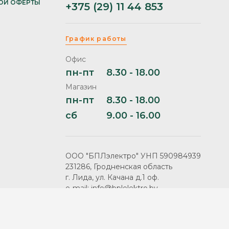
ОЙ ОФЕРТЫ
+375 (29) 11 44 853
График работы
Офис
пн-пт
8.30 - 18.00
Магазин
пн-пт
8.30 - 18.00
сб
9.00 - 16.00
ООО "БПЛэлектро" УНП 590984939
231286, Гродненская область
г. Лида, ул. Качана д.1 оф.
e-mail: info@bplelektro.by
Продвижение сайта