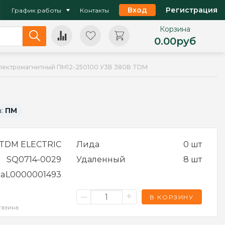
Вход
Регистрация
График работы
Контакты
Корзина
0.00
руб
электромагнитный ПМ12-250100 У3В 380В TDM
а:
ПМ
TDM ELECTRIC
Лида
0 шт
SQ0714-0029
Удаленный
8 шт
ра
L0000001493
–
+
В КОРЗИНУ
газина