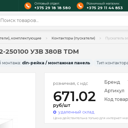
Оптовый отдел:
Розничный магазин:
+375 29 18 18 580
+375 29 11 44 853
атели), комплектующие
Контакторы (пускатели)
Пускатель 
-250100 У3В 380В TDM
б монтажа:
din-рейка / монтажная панель
Тип контактор
Бренд
розничная, с ндс
671.02
Артикул
Код това
руб/шт
удаленный склад
Цена действительна только для интернет-ма