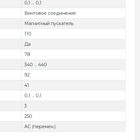
0,1 ... 0,1
Винтовое соединение
Магнитный пускатель
110
Да
78
340 ... 440
92
41
0,1 ... 0,1
3
250
AC (перемен.)