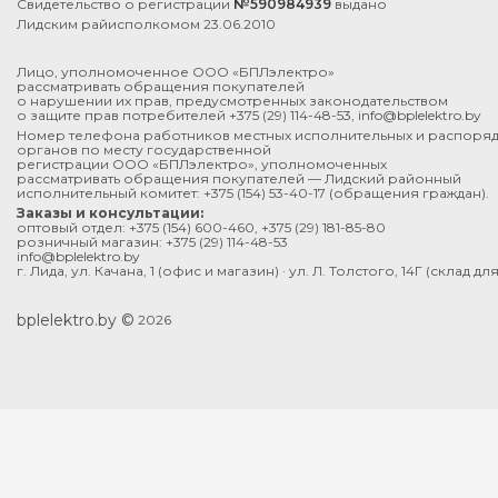
Свидетельство о регистрации
№590984939
выдано
Лидским райисполкомом 23.06.2010
Лицо, уполномоченное ООО «БПЛэлектро»
рассматривать обращения покупателей
о нарушении их прав, предусмотренных законодательством
о защите прав потребителей
+375 (29) 114-48-53
,
info@bplelektro.by
Номер телефона работников местных исполнительных и распоря
органов по месту государственной
регистрации ООО «БПЛэлектро», уполномоченных
рассматривать обращения покупателей — Лидский районный
исполнительный комитет:
+375 (154) 53-40-17
(обращения граждан).
Заказы и консультации:
оптовый отдел:
+375 (154) 600-460
,
+375 (29) 181-85-80
розничный магазин:
+375 (29) 114-48-53
info@bplelektro.by
г. Лида, ул. Качана, 1 (офис и магазин) · ул. Л. Толстого, 14Г (склад д
bplelektro.by ©
2026