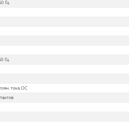
0 Гц
0 Гц
оян. тока DC
тактов