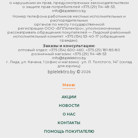
о нарушении их прав, предусмотренных законодательством
о защите прав потребителей
+375 (29) 114-48-53
,
info@bplelektro.by
Номер телефона работников местных исполнительных и
распорядительных
органов по месту государственной
регистрации ООО «БПЛэлектро», уполномоченных
рассматривать обращения покупателей — Лидский районный
исполнительный комитет:
+375 (154) 53-40-17
(обращения
граждан).
Заказы и консультации:
оптовый отдел:
+375 (154) 600-460
,
+375 (29) 181-85-80
розничный магазин:
+375 (29) 114-48-53
info@bplelektro.by
г. Лида, ул. Качана, 1 (офис и магазин) · ул. Л. Толстого, 14Г (склад
для юрлиц)
bplelektro.by ©
2026
Меню
АКЦИИ
НОВОСТИ
О НАС
КОНТАКТЫ
ПОМОЩЬ ПОКУПАТЕЛЮ