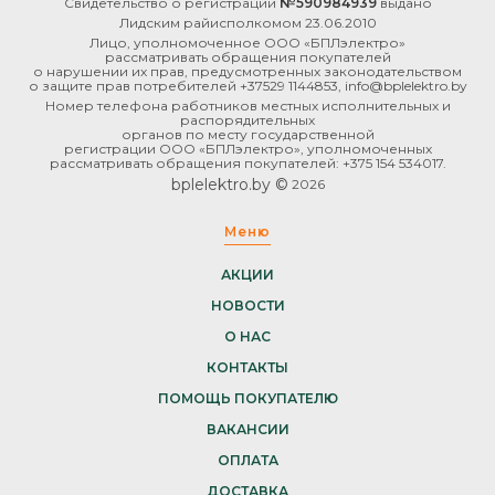
Свидетельство о регистрации
№590984939
выдано
Лидским райисполкомом 23.06.2010
Лицо, уполномоченное ООО «БПЛэлектро»
рассматривать обращения покупателей
о нарушении их прав, предусмотренных законодательством
о защите прав потребителей +37529 1144853, info@bplelektro.by
Номер телефона работников местных исполнительных и
распорядительных
органов по месту государственной
регистрации ООО «БПЛэлектро», уполномоченных
рассматривать обращения покупателей: +375 154 534017.
bplelektro.by ©
2026
Меню
АКЦИИ
НОВОСТИ
О НАС
КОНТАКТЫ
ПОМОЩЬ ПОКУПАТЕЛЮ
ВАКАНСИИ
ОПЛАТА
ДОСТАВКА