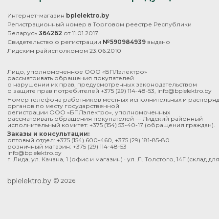
Интернет-магазин
bplelektro.by
Регистрационный номер в Торговом реестре Республики
Беларусь
364262
от 11.01.2017
Свидетельство о регистрации
№590984939
выдано
Лидским райисполкомом 23.06.2010
Лицо, уполномоченное ООО «БПЛэлектро»
рассматривать обращения покупателей
о нарушении их прав, предусмотренных законодательством
о защите прав потребителей
+375 (29) 114-48-53
,
info@bplelektro.by
Номер телефона работников местных исполнительных и распоря
органов по месту государственной
регистрации ООО «БПЛэлектро», уполномоченных
рассматривать обращения покупателей — Лидский районный
исполнительный комитет:
+375 (154) 53-40-17
(обращения граждан).
Заказы и консультации:
оптовый отдел:
+375 (154) 600-460
,
+375 (29) 181-85-80
розничный магазин:
+375 (29) 114-48-53
info@bplelektro.by
г. Лида, ул. Качана, 1 (офис и магазин) · ул. Л. Толстого, 14Г (склад д
bplelektro.by ©
2026