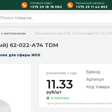
Оптовый отдел:
Розничный магазин:
+375 29 18 18 580
+375 29 11 44 853
к светильникам
Рассеиватель для НПБ-400 (матовый) 62-022-А
ый) 62-022-А74 TDM
ьник для сферы ЖКХ
Бренд
розничная, с ндс
11.33
Артикул
Код товара
руб/шт
в наличии
Цена действительна только для интернет-ма