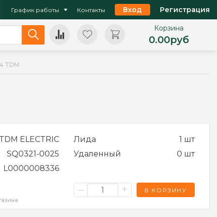
Вход
Регистрация
График работы
Контакты
Корзина
0.00
руб
74 TDM
TDM ELECTRIC
Лида
1 шт
SQ0321-0025
Удаленный
0 шт
L0000008336
–
+
В КОРЗИНУ
газина