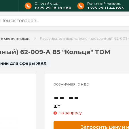
Оптовый отдел:
Розничный магазин:
+375 29 18 18 580
+375 29 11 44 853
к светильникам
Рассеиватель шар-стекло (прозрачный) 62-009-
ный) 62-009-А 85 "Кольца" TDM
ьник для сферы ЖКХ
розничная, с ндс
-- --
шт
по запросу
Запросить цену и 