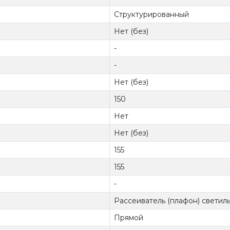
Структурированный
Нет (без)
-
-
Нет (без)
150
Нет
Нет (без)
155
155
-
Рассеиватель (плафон) светил
Прямой