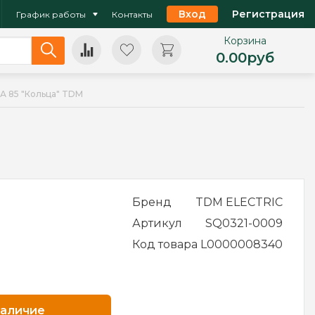
Вход
Регистрация
График работы
Контакты
Корзина
0.00
руб
А 85 "Кольца" TDM
Бренд
TDM ELECTRIC
Артикул
SQ0321-0009
Код товара
L0000008340
наличие