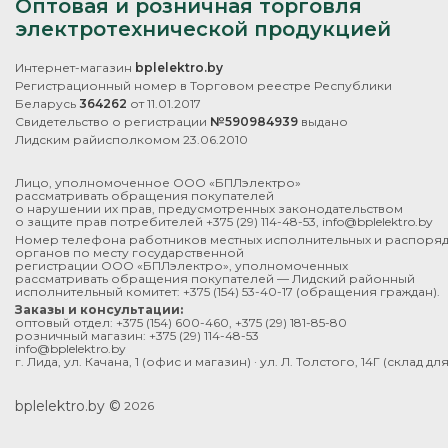
Оптовая и розничная торговля
электротехнической продукцией
Интернет-магазин
bplelektro.by
Регистрационный номер в Торговом реестре Республики
Беларусь
364262
от 11.01.2017
Свидетельство о регистрации
№590984939
выдано
Лидским райисполкомом 23.06.2010
Лицо, уполномоченное ООО «БПЛэлектро»
рассматривать обращения покупателей
о нарушении их прав, предусмотренных законодательством
о защите прав потребителей
+375 (29) 114-48-53
,
info@bplelektro.by
Номер телефона работников местных исполнительных и распоря
органов по месту государственной
регистрации ООО «БПЛэлектро», уполномоченных
рассматривать обращения покупателей — Лидский районный
исполнительный комитет:
+375 (154) 53-40-17
(обращения граждан).
Заказы и консультации:
оптовый отдел:
+375 (154) 600-460
,
+375 (29) 181-85-80
розничный магазин:
+375 (29) 114-48-53
info@bplelektro.by
г. Лида, ул. Качана, 1 (офис и магазин) · ул. Л. Толстого, 14Г (склад д
bplelektro.by ©
2026