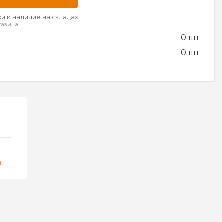
и и наличие на складах
газина
0 шт
0 шт
ы