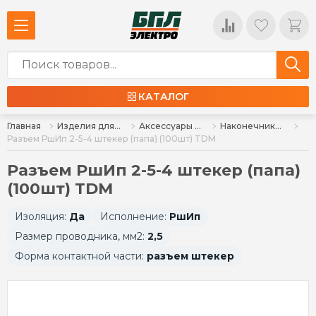
КАТАЛОГ
Главная
Изделия для монтажа
Аксессуары для монтажа
Наконечники (НКИ, НВИ), разъемы, наконечники-гильзы (Е, НШвН, НШвИ)
Разъем РшИп 2-5-4 штекер (папа) (100шт) TDM
Разъем РшИп 2-5-4 штекер (папа)
(100шт) TDM
Изоляция:
Да
Исполнение:
РшИп
Размер проводника, мм2:
2,5
Форма контактной части:
разъем штекер