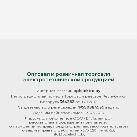
Оптовая и розничная торговля
электротехнической продукцией
Интернет-магазин
bplelektro.by
Регистрационный номер в Торговом реестре Республики
Беларусь
364262
от 11.01.2017
Свидетельство о регистрации
№590984939
выдано
Лидским райисполкомом 23.06.2010
Лицо, уполномоченное ООО «БПЛэлектро»
рассматривать обращения покупателей
о нарушении их прав, предусмотренных законодательством
о защите прав потребителей
+375 (29) 114-48-53
,
info@bplelektro.by