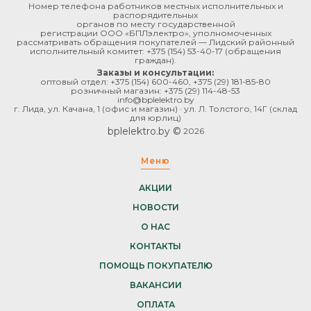
Номер телефона работников местных исполнительных и
распорядительных
органов по месту государственной
регистрации ООО «БПЛэлектро», уполномоченных
рассматривать обращения покупателей — Лидский районный
исполнительный комитет:
+375 (154) 53-40-17
(обращения
граждан).
Заказы и консультации:
оптовый отдел:
+375 (154) 600-460
,
+375 (29) 181-85-80
розничный магазин:
+375 (29) 114-48-53
info@bplelektro.by
г. Лида, ул. Качана, 1 (офис и магазин) · ул. Л. Толстого, 14Г (склад
для юрлиц)
bplelektro.by ©
2026
Меню
АКЦИИ
НОВОСТИ
О НАС
КОНТАКТЫ
ПОМОЩЬ ПОКУПАТЕЛЮ
ВАКАНСИИ
ОПЛАТА