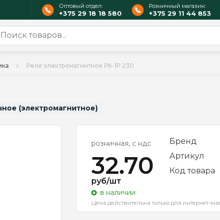
Оптовый отдел:
Розничный магазин:
+375 29 18 18 580
+375 29 11 44 853
ика
Реле электромагнитное РК-1Р 230
ное (электромагнитное)
Бренд
розничная, с ндс
32.70
Артикул
Код товара
руб/шт
в наличии
Цена действительна только для интернет-ма