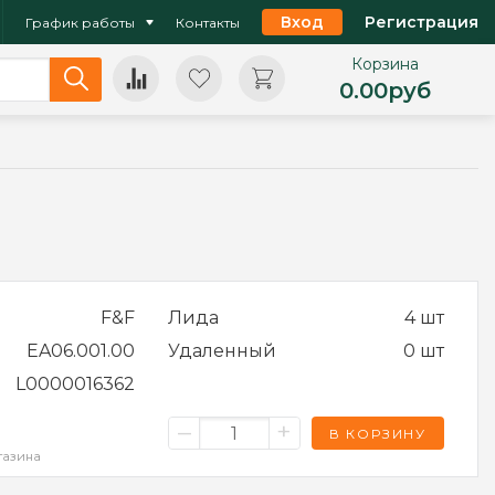
Вход
Регистрация
График работы
Контакты
Корзина
0.00
руб
F&F
Лида
4 шт
EA06.001.00
Удаленный
0 шт
L0000016362
–
+
В КОРЗИНУ
газина