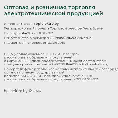
Оптовая и розничная торговля
электротехнической продукцией
Интернет-магазин
bplelektro.by
Регистрационный номер в Торговом реестре Республики
Беларусь
364262
от 11.01.2017
Свидетельство о регистрации
№590984939
выдано
Лидским райисполкомом 23.06.2010
Лицо, уполномоченное ООО «БПЛэлектро»
рассматривать обращения покупателей
о нарушении их прав, предусмотренных законодательством
о защите прав потребителей +37529 1144853, info@bplelektro.by
Номер телефона работников местных исполнительных и распоря
органов по месту государственной
регистрации ООО «БПЛэлектро», уполномоченных
рассматривать обращения покупателей: +375 154 534017.
bplelektro.by ©
2026