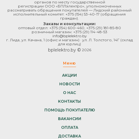
органов по месту государственной
регистрации ООО «БПЛэлектро», уполномоченных
рассматривать обращения покупателей — Лидский районный
исполнительный комитет:
+375 (154) 53-40-17
(обращения
граждан).
Заказы и консультации:
оптовый отдел:
+375 (154) 600-460
,
+375 (29) 181-85-80
розничный магазин:
+375 (29) 114-48-53
info@bplelektro.by
г. Лида, ул. Качана, 1 (офис и магазин) · ул. Л. Толстого, 14Г (склад
для юрлиц)
bplelektro.by ©
2026
Меню
АКЦИИ
НОВОСТИ
О НАС
КОНТАКТЫ
ПОМОЩЬ ПОКУПАТЕЛЮ
ВАКАНСИИ
ОПЛАТА
ДОСТАВКА