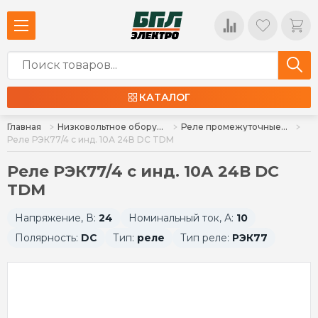
КАТАЛОГ
Главная
Низковольтное оборудование
Реле промежуточные, разъемы
Реле РЭК77/4 с инд. 10А 24В DC TDM
Реле РЭК77/4 с инд. 10А 24В DC
TDM
Напряжение, В:
24
Номинальный ток, А:
10
Полярность:
DC
Тип:
реле
Тип реле:
РЭК77