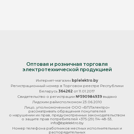
Оптовая и розничная торговля
электротехнической продукцией
Интернет-магазин
bplelektro.by
Регистрационный номер в Торговом реестре Республики
Беларусь
364262
от 11.01.2017
Свидетельство о регистрации
№590984939
выдано
Лидским райисполкомом 23.06.2010
Лицо, уполномоченное ООО «БПЛэлектро»
рассматривать обращения покупателей
о нарушении их прав, предусмотренных законодательством
о защите прав потребителей
+375 (29) 114-48-53
,
info@bplelektro.by
Номер телефона работников местных исполнительных и
распорядительных