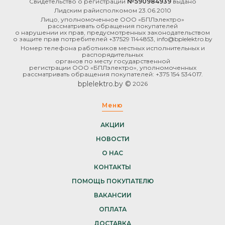
Свидетельство о регистрации
№590984939
выдано
Лидским райисполкомом 23.06.2010
Лицо, уполномоченное ООО «БПЛэлектро»
рассматривать обращения покупателей
о нарушении их прав, предусмотренных законодательством
о защите прав потребителей +37529 1144853, info@bplelektro.by
Номер телефона работников местных исполнительных и
распорядительных
органов по месту государственной
регистрации ООО «БПЛэлектро», уполномоченных
рассматривать обращения покупателей: +375 154 534017.
bplelektro.by ©
2026
Меню
АКЦИИ
НОВОСТИ
О НАС
КОНТАКТЫ
ПОМОЩЬ ПОКУПАТЕЛЮ
ВАКАНСИИ
ОПЛАТА
ДОСТАВКА