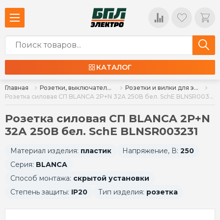
КАТАЛОГ
Главная
Розетки, выключатели, установочные коробки
Розетки и вилки для электроплит (РШ, ВШ)
Розетка силовая СП BLANCA 2P+N 32А 250В бел. SchE BLNSR003231
Розетка силовая СП BLANCA 2P+N
32А 250В бел. SchE BLNSR003231
Материал изделия:
пластик
Напряжение, В:
250
Серия:
BLANCA
Способ монтажа:
скрытой установки
Степень защиты:
IP20
Тип изделия:
розетка