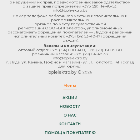
о нарушении их прав, предусмотренных законодательством
о защите прав потребителей
+375 (29) 114-48-53
,
info@bplelektro.by
Номер телефона работников местных исполнительных и
распорядительных
органов по месту государственной
регистрации ООО «БПЛэлектро», уполномоченных
рассматривать обращения покупателей — Лидский районный
исполнительный комитет:
+375 (154) 53-40-17
(обращения
граждан).
Заказы и консультации:
оптовый отдел:
+375 (154) 600-460
,
+375 (29) 181-85-80
розничный магазин:
+375 (29) 114-48-53
info@bplelektro.by
г. Лида, ул. Качана, 1 (офис и магазин) · ул. Л. Толстого, 14Г (склад
для юрлиц)
bplelektro.by ©
2026
Меню
АКЦИИ
НОВОСТИ
О НАС
КОНТАКТЫ
ПОМОЩЬ ПОКУПАТЕЛЮ