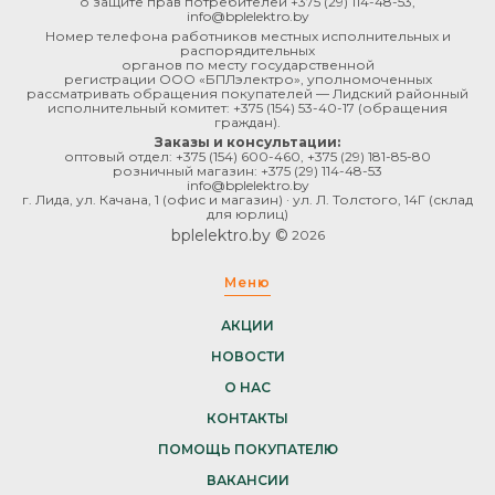
о защите прав потребителей
+375 (29) 114-48-53
,
info@bplelektro.by
Номер телефона работников местных исполнительных и
распорядительных
органов по месту государственной
регистрации ООО «БПЛэлектро», уполномоченных
рассматривать обращения покупателей — Лидский районный
исполнительный комитет:
+375 (154) 53-40-17
(обращения
граждан).
Заказы и консультации:
оптовый отдел:
+375 (154) 600-460
,
+375 (29) 181-85-80
розничный магазин:
+375 (29) 114-48-53
info@bplelektro.by
г. Лида, ул. Качана, 1 (офис и магазин) · ул. Л. Толстого, 14Г (склад
для юрлиц)
bplelektro.by ©
2026
Меню
АКЦИИ
НОВОСТИ
О НАС
КОНТАКТЫ
ПОМОЩЬ ПОКУПАТЕЛЮ
ВАКАНСИИ