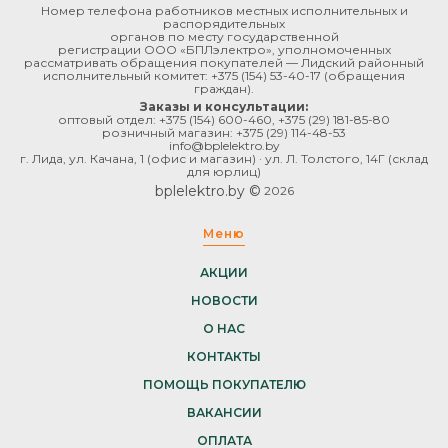
Номер телефона работников местных исполнительных и
распорядительных
органов по месту государственной
регистрации ООО «БПЛэлектро», уполномоченных
рассматривать обращения покупателей — Лидский районный
исполнительный комитет:
+375 (154) 53-40-17
(обращения
граждан).
Заказы и консультации:
оптовый отдел:
+375 (154) 600-460
,
+375 (29) 181-85-80
розничный магазин:
+375 (29) 114-48-53
info@bplelektro.by
г. Лида, ул. Качана, 1 (офис и магазин) · ул. Л. Толстого, 14Г (склад
для юрлиц)
bplelektro.by ©
2026
Меню
АКЦИИ
НОВОСТИ
О НАС
КОНТАКТЫ
ПОМОЩЬ ПОКУПАТЕЛЮ
ВАКАНСИИ
ОПЛАТА