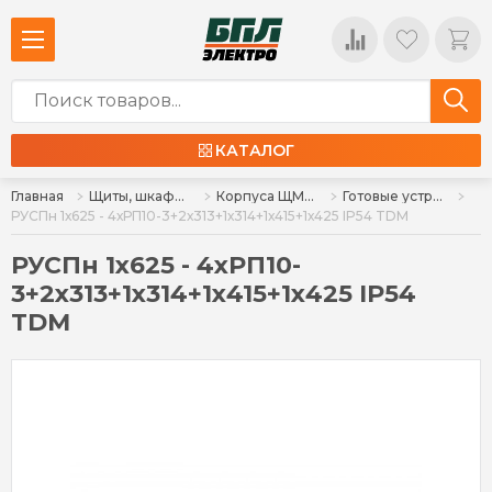
КАТАЛОГ
Главная
Щиты, шкафы, корпуса и изделия к ним
Корпуса ЩМП, ЩУР, ЩРН, КСРМ, аксессуары
Готовые устройства (ОЩВ, РУСПн, ШР)
РУСПн 1х625 - 4хРП10-3+2х313+1х314+1х415+1х425 IP54 TDM
РУСПн 1х625 - 4хРП10-
3+2х313+1х314+1х415+1х425 IP54
TDM