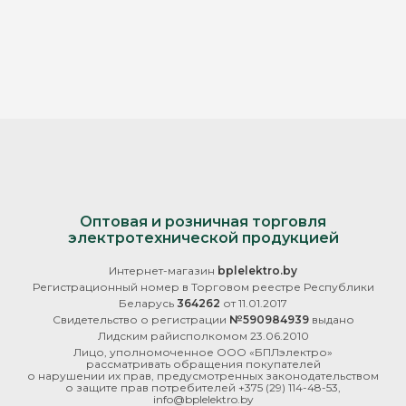
Оптовая и розничная торговля
электротехнической продукцией
Интернет-магазин
bplelektro.by
Регистрационный номер в Торговом реестре Республики
Беларусь
364262
от 11.01.2017
Свидетельство о регистрации
№590984939
выдано
Лидским райисполкомом 23.06.2010
Лицо, уполномоченное ООО «БПЛэлектро»
рассматривать обращения покупателей
о нарушении их прав, предусмотренных законодательством
о защите прав потребителей
+375 (29) 114-48-53
,
info@bplelektro.by