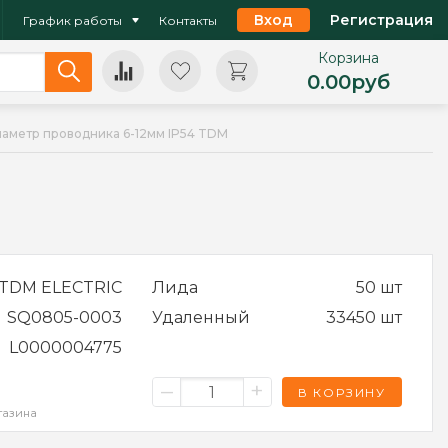
Вход
Регистрация
График работы
Контакты
Корзина
0.00
руб
диаметр проводника 6-12мм IP54 TDM
TDM ELECTRIC
Лида
50 шт
SQ0805-0003
Удаленный
33450 шт
L0000004775
–
+
В КОРЗИНУ
газина