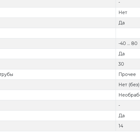
-
Нет
Да
-40 ... 80
Да
30
 трубы
Прочее
Нет (без)
Необраб
-
Да
14