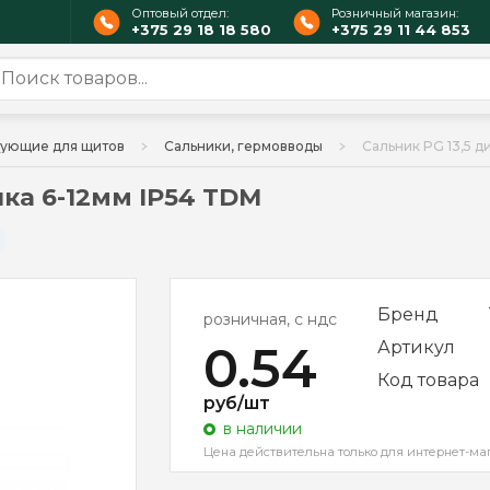
Оптовый отдел:
Розничный магазин:
+375 29 18 18 580
+375 29 11 44 853
ующие для щитов
Сальники, гермовводы
Сальник PG 13,5 
ка 6-12мм IP54 TDM
Бренд
розничная, с ндс
0.54
Артикул
Код товара
руб/шт
в наличии
Цена действительна только для интернет-ма