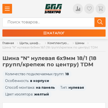
КАТАЛОГ
Главная
Щиты, шкафы, корпуса и изделия к ним
Комплектующие для щитов
Шины
Шина "N" нулевая 6х9мм 18/1 (18 групп/крепеж по центру) TDM
Шина "N" нулевая 6х9мм 18/1 (18
групп/крепеж по центру) TDM
Количество подключаемых групп:
18
Особенность:
в корпусе
Способ монтажа:
на панель
Тип:
нулевая
Цвет изолятора:
желтый