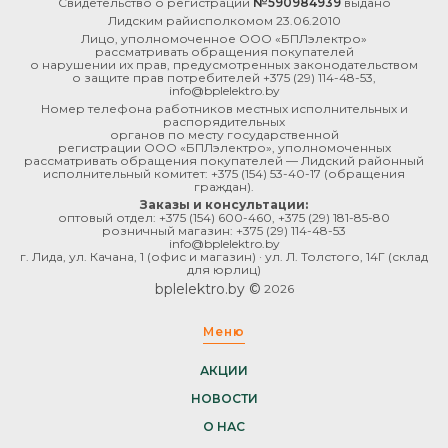
Свидетельство о регистрации
№590984939
выдано
Лидским райисполкомом 23.06.2010
Лицо, уполномоченное ООО «БПЛэлектро»
рассматривать обращения покупателей
о нарушении их прав, предусмотренных законодательством
о защите прав потребителей
+375 (29) 114-48-53
,
info@bplelektro.by
Номер телефона работников местных исполнительных и
распорядительных
органов по месту государственной
регистрации ООО «БПЛэлектро», уполномоченных
рассматривать обращения покупателей — Лидский районный
исполнительный комитет:
+375 (154) 53-40-17
(обращения
граждан).
Заказы и консультации:
оптовый отдел:
+375 (154) 600-460
,
+375 (29) 181-85-80
розничный магазин:
+375 (29) 114-48-53
info@bplelektro.by
г. Лида, ул. Качана, 1 (офис и магазин) · ул. Л. Толстого, 14Г (склад
для юрлиц)
bplelektro.by ©
2026
Меню
АКЦИИ
НОВОСТИ
О НАС