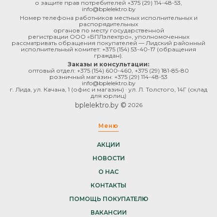
о защите прав потребителей
+375 (29) 114-48-53
,
info@bplelektro.by
Номер телефона работников местных исполнительных и
распорядительных
органов по месту государственной
регистрации ООО «БПЛэлектро», уполномоченных
рассматривать обращения покупателей — Лидский районный
исполнительный комитет:
+375 (154) 53-40-17
(обращения
граждан).
Заказы и консультации:
оптовый отдел:
+375 (154) 600-460
,
+375 (29) 181-85-80
розничный магазин:
+375 (29) 114-48-53
info@bplelektro.by
г. Лида, ул. Качана, 1 (офис и магазин) · ул. Л. Толстого, 14Г (склад
для юрлиц)
bplelektro.by ©
2026
Меню
АКЦИИ
НОВОСТИ
О НАС
КОНТАКТЫ
ПОМОЩЬ ПОКУПАТЕЛЮ
ВАКАНСИИ