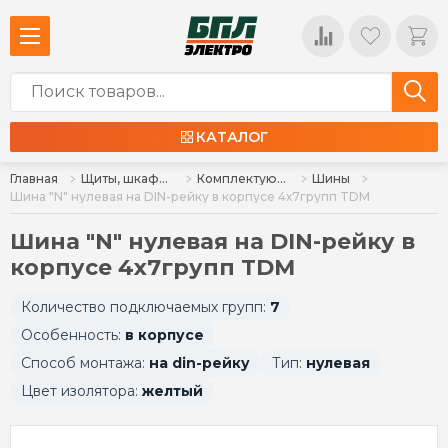
КАТАЛОГ
Главная
Щиты, шкафы, корпуса и изделия к ним
Комплектующие для щитов
Шины
Шина "N" нулевая на DIN-рейку в корпусе 4х7групп TDM
Шина "N" нулевая на DIN-рейку в
корпусе 4х7групп TDM
Количество подключаемых групп:
7
Особенность:
в корпусе
Способ монтажа:
на din-рейку
Тип:
нулевая
Цвет изолятора:
желтый