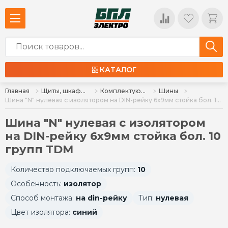
КАТАЛОГ
Главная
Щиты, шкафы, корпуса и изделия к ним
Комплектующие для щитов
Шины
Шина "N" нулевая с изолятором на DIN-рейку 6х9мм стойка бол. 10 групп TDM
Шина "N" нулевая с изолятором
на DIN-рейку 6х9мм стойка бол. 10
групп TDM
Количество подключаемых групп:
10
Особенность:
изолятор
Способ монтажа:
на din-рейку
Тип:
нулевая
Цвет изолятора:
синий