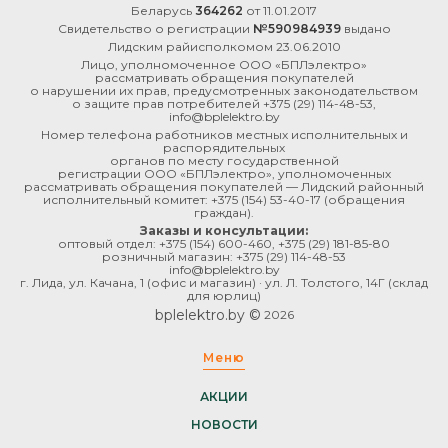
Беларусь
364262
от 11.01.2017
Свидетельство о регистрации
№590984939
выдано
Лидским райисполкомом 23.06.2010
Лицо, уполномоченное ООО «БПЛэлектро»
рассматривать обращения покупателей
о нарушении их прав, предусмотренных законодательством
о защите прав потребителей
+375 (29) 114-48-53
,
info@bplelektro.by
Номер телефона работников местных исполнительных и
распорядительных
органов по месту государственной
регистрации ООО «БПЛэлектро», уполномоченных
рассматривать обращения покупателей — Лидский районный
исполнительный комитет:
+375 (154) 53-40-17
(обращения
граждан).
Заказы и консультации:
оптовый отдел:
+375 (154) 600-460
,
+375 (29) 181-85-80
розничный магазин:
+375 (29) 114-48-53
info@bplelektro.by
г. Лида, ул. Качана, 1 (офис и магазин) · ул. Л. Толстого, 14Г (склад
для юрлиц)
bplelektro.by ©
2026
Меню
АКЦИИ
НОВОСТИ