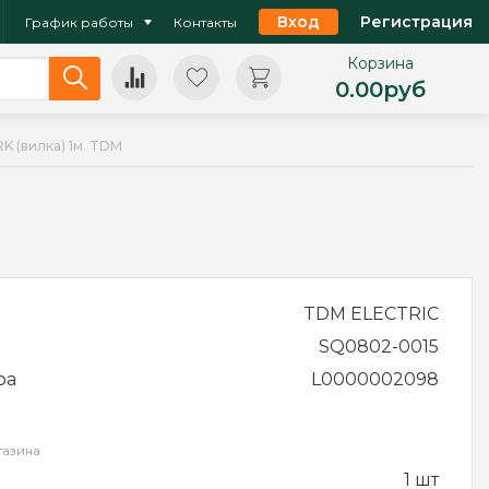
Вход
Регистрация
График работы
Контакты
Корзина
0.00
руб
 (вилка) 1м. TDM
TDM ELECTRIC
SQ0802-0015
ра
L0000002098
газина
1 шт