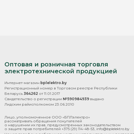
Оптовая и розничная торговля
электротехнической продукцией
Интернет-магазин
bplelektro.by
Регистрационный номер в Торговом реестре Республики
Беларусь
364262
от 11.01.2017
Свидетельство о регистрации
№590984939
выдано
Лидским райисполкомом 23.06.2010
Лицо, уполномоченное ООО «БПЛэлектро»
рассматривать обращения покупателей
о нарушении их прав, предусмотренных законодательством
о защите прав потребителей
+375 (29) 114-48-53
,
info@bplelektro.by