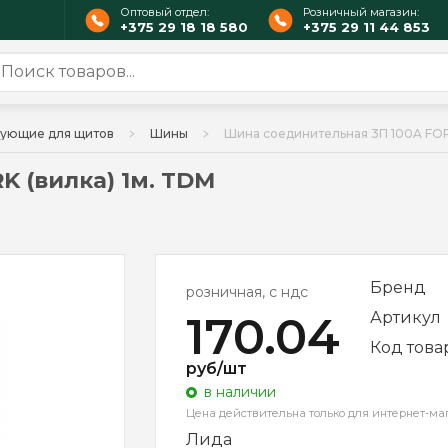
Оптовый отдел:
Розничный магазин:
+375 29 18 18 580
+375 29 11 44 853
ующие для щитов
Шины
Шина соединительная 3П 100A FORK
 (вилка) 1м. TDM
Бренд
розничная, с ндс
170.04
Артикул
Код това
руб/шт
в наличии
Цена действительна только для интернет-ма
Лида