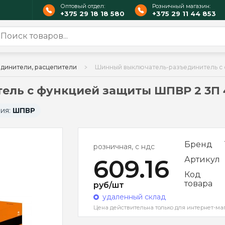
Оптовый отдел:
Розничный магазин:
+375 29 18 18 580
+375 29 11 44 853
единители, расцепители
Шинный выключатель-разъединитель с
ель с функцией защиты ШПВР 2 3П
ия:
ШПВР
Бренд
розничная, с ндс
609.16
Артикул
Код
товара
руб/шт
удаленный склад
Цена действительна только для интернет-ма