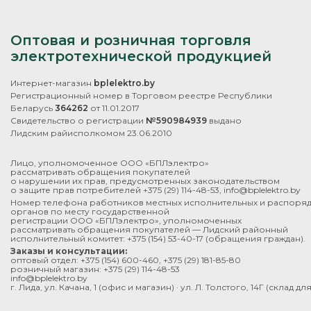
Оптовая и розничная торговля
электротехнической продукцией
Интернет-магазин
bplelektro.by
Регистрационный номер в Торговом реестре Республики
Беларусь
364262
от 11.01.2017
Свидетельство о регистрации
№590984939
выдано
Лидским райисполкомом 23.06.2010
Лицо, уполномоченное ООО «БПЛэлектро»
рассматривать обращения покупателей
о нарушении их прав, предусмотренных законодательством
о защите прав потребителей
+375 (29) 114-48-53
,
info@bplelektro.by
Номер телефона работников местных исполнительных и распоря
органов по месту государственной
регистрации ООО «БПЛэлектро», уполномоченных
рассматривать обращения покупателей — Лидский районный
исполнительный комитет:
+375 (154) 53-40-17
(обращения граждан).
Заказы и консультации:
оптовый отдел:
+375 (154) 600-460
,
+375 (29) 181-85-80
розничный магазин:
+375 (29) 114-48-53
info@bplelektro.by
г. Лида, ул. Качана, 1 (офис и магазин) · ул. Л. Толстого, 14Г (склад д