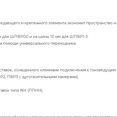
дающего и крепежного элемента экономит пространство и п
мм для ШПВР00 и на шины 10 мм для ШПВР1-3.
при помощи универсального переходника.
вставок, оснащенного клеммами подключения к токоведущим
ВР2, ПВР3 с дугогасительными камерами);
тавок типа NH (ППНН).