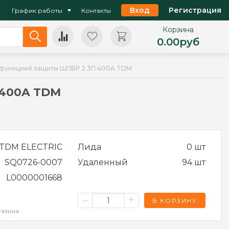
Вход
Регистрация
График работы
Контакты
Корзина
0.00
руб
 функцией защиты ШПВР 2 3П 400A TDM
 400A TDM
TDM ELECTRIC
Лида
0 шт
SQ0726-0007
Удаленный
94 шт
L0000001668
–
+
В КОРЗИНУ
газина