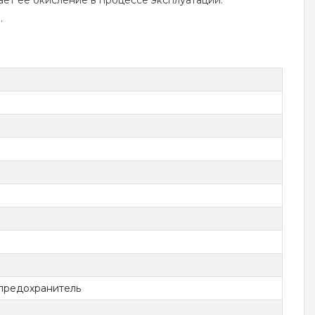
ет ее окисление в процессе эксплуатации.
.
предохранитель