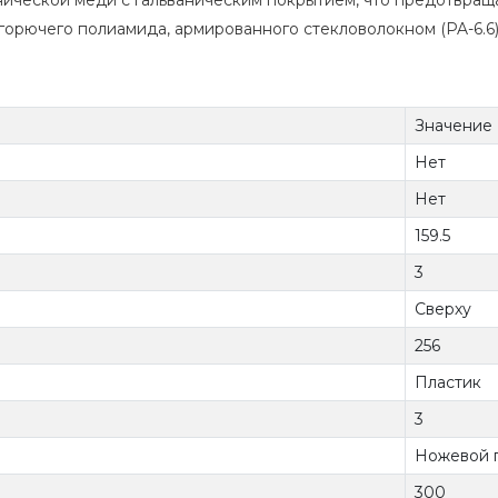
ической меди с гальваническим покрытием, что предотвраща
орючего полиамида, армированного стекловолокном (PA-6.6)
Значение
Нет
Нет
159.5
3
Сверху
256
Пластик
3
Ножевой 
300