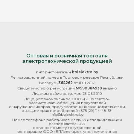
Оптовая и розничная торговля
электротехнической продукцией
Интернет-магазин
bplelektro.by
Регистрационный номер в Торговом реестре Республики
Беларусь
364262
от 11.01.2017
Свидетельство о регистрации
№590984939
выдано
Лидским райисполкомом 23.06.2010
Лицо, уполномоченное ООО «БПЛэлектро»
рассматривать обращения покупателей
о нарушении их прав, предусмотренных законодательством
о защите прав потребителей
+375 (29) 114-48-53
,
info@bplelektro.by
Номер телефона работников местных исполнительных и
распорядительных
органов по месту государственной
регистрации ООО «БПЛэлектро», уполномоченных