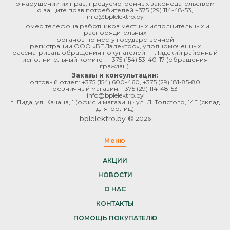
о нарушении их прав, предусмотренных законодательством
о защите прав потребителей
+375 (29) 114-48-53
,
info@bplelektro.by
Номер телефона работников местных исполнительных и
распорядительных
органов по месту государственной
регистрации ООО «БПЛэлектро», уполномоченных
рассматривать обращения покупателей — Лидский районный
исполнительный комитет:
+375 (154) 53-40-17
(обращения
граждан).
Заказы и консультации:
оптовый отдел:
+375 (154) 600-460
,
+375 (29) 181-85-80
розничный магазин:
+375 (29) 114-48-53
info@bplelektro.by
г. Лида, ул. Качана, 1 (офис и магазин) · ул. Л. Толстого, 14Г (склад
для юрлиц)
bplelektro.by ©
2026
Меню
АКЦИИ
НОВОСТИ
О НАС
КОНТАКТЫ
ПОМОЩЬ ПОКУПАТЕЛЮ