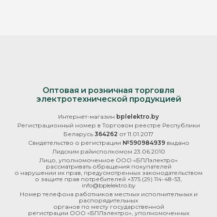
Оптовая и розничная торговля
электротехнической продукцией
Интернет-магазин
bplelektro.by
Регистрационный номер в Торговом реестре Республики
Беларусь
364262
от 11.01.2017
Свидетельство о регистрации
№590984939
выдано
Лидским райисполкомом 23.06.2010
Лицо, уполномоченное ООО «БПЛэлектро»
рассматривать обращения покупателей
о нарушении их прав, предусмотренных законодательством
о защите прав потребителей
+375 (29) 114-48-53
,
info@bplelektro.by
Номер телефона работников местных исполнительных и
распорядительных
органов по месту государственной
регистрации ООО «БПЛэлектро», уполномоченных